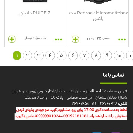
Redrock Micromattebox مت
RUIGE 7 مانیتور
باکس
250,000 تومان
250,000 تومان
1
2
3
4
5
6
7
8
9
10
›
تماس با ما
آدرس:
سعادت آباد- بالاتر از میدان کتاب خیابان ایثار جنوبی (روبروی رستوران
شنزار) خیابان سامان - بن بست مطلبی - پلاک 10 - واحد 3همکف
تلفن:
۲۶۷۶۰۶۳۸ | ۰۲۱-۲۶۷۶۰۴۵۵
لطفا بعد ساعت کاری 17:00 برای رزرو, مشاوره,تایید موجودی ونهای کردن
سفارش با شماره همراه: 09192181181 -09999901024تماس بگیرید