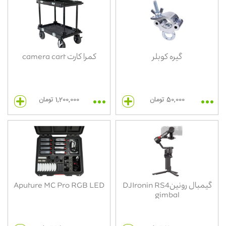
گیره کوبلر
کمرا کارت camera cart
50,000 تومان
1,200,000 تومان
گیمبال رونینDJIronin RS4
Aputure MC Pro RGB LED
gimbal