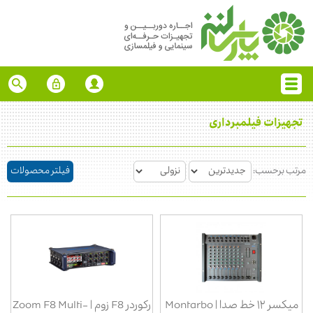
تجهیزات فیلمبرداری
مرتب برحسب:
فیلتر محصولات
میکسر ۱۲ خط صدا | Montarbo
رکوردر F8 زوم | Zoom F8 Multi-