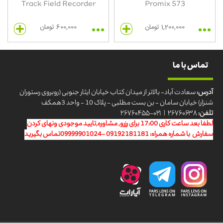
Track Field Recorder
Promix 573
1,200,000 تومان
600,000 تومان
تماس با ما
آدرس:
سعادت آباد- بالاتر از میدان کتاب خیابان ایثار جنوبی (روبروی رستوران
شنزار) خیابان سامان - بن بست مطلبی - پلاک 10 - واحد 3همکف
تلفن:
۲۶۷۶۰۶۳۸ | ۰۲۱-۲۶۷۶۰۴۵۵
لطفا بعد ساعت کاری 17:00 برای رزرو, مشاوره,تایید موجودی ونهای کردن
سفارش با شماره همراه: 09192181181 -09999901024تماس بگیرید