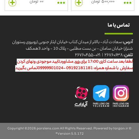
500,000 تومان
00 تومان
تماس با ما
آدرس:
سعادت آباد- بالاتر از میدان کتاب خیابان ایثار جنوبی (روبروی رستوران
شنزار) خیابان سامان - بن بست مطلبی - پلاک 10 - واحد 3همکف
تلفن:
۲۶۷۶۰۶۳۸ | ۰۲۱-۲۶۷۶۰۴۵۵
لطفا بعد ساعت کاری 17:00 برای رزرو, مشاوره,تایید موجودی ونهای کردن
سفارش با شماره همراه: 09192181181 -09999901024تماس بگیرید
parslens.com
All Rights Reserved. Powered by
targan.ir
© Copyright ©2026
Version 5.5.172®