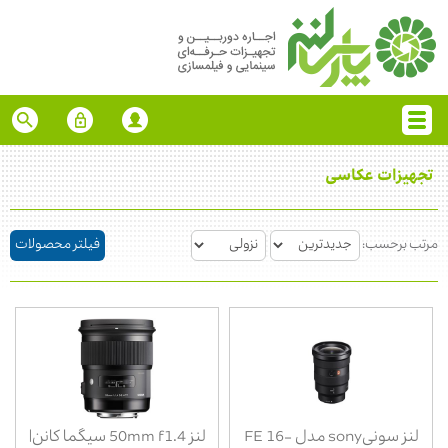
تجهیزات عکاسی
مرتب برحسب:
فیلتر محصولات
لنز سونیsony مدل FE 16-
لنز 50mm f1.4 سیگما کانن|