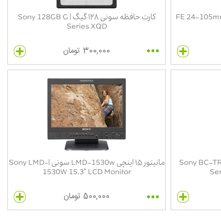
کارت حافظه سونی ۱۲۸ گیگ | Sony 128GB G
Series XQD
300,000 تومان
ونی الفا سون | Sony BC-TRW W
مانیتور ۱۵ اینچی LMD-1530w سونی |Sony LMD-
1530W 15.3" LCD Monitor
Ser
500,000 تومان