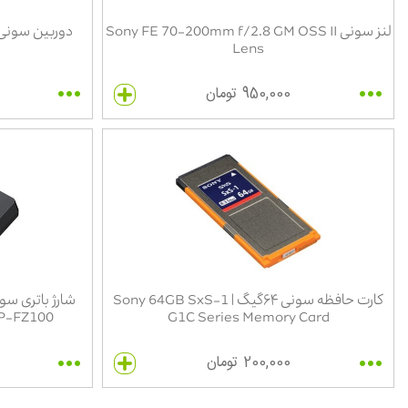
لنز سونی Sony FE 70-200mm f/2.8 GM OSS II
دوربین سونی بدون آین
Lens
950,000 تومان
کارت حافظه سونی ۶۴گیگ | Sony 64GB SxS-1
P-FZ100
G1C Series Memory Card
200,000 تومان