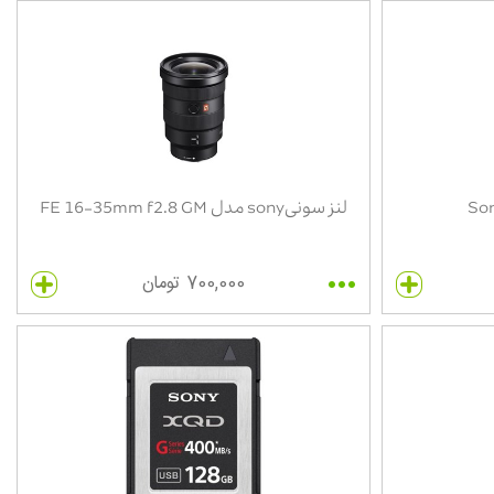
لنز سونیsony مدل FE 16-35mm f2.8 GM
700,000 تومان