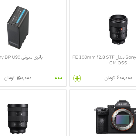
لنز ماکرو سونیSony مدل FE 100mm f2.8 STF
باتری سونی Sony BP U90
GM OSS
600,000 تومان
150,000 تومان