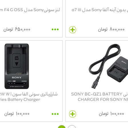
ه آلفا Sony مدل a7 III
لنز سونیSony مدل FE 24-105mm F4 G OSS
800,000 تومان
650,000 تومان
شارژ باتری سونی SONY BC-QZ1 BATTERY
شارژرباتری س
ies Battery Charger
CHARGER FOR SONY N
100,000 تومان
100,000 تومان