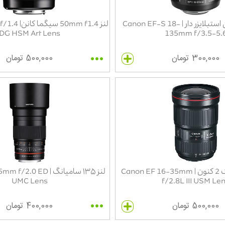
لنز ۱۸،۱۳۵ کانن استبلایزر دار | Canon EF-S 18-
لنز 0mm f1.4
DG HSM Art Lens
135mm f/3.5-5.
300,000 تومان
500,000 تومان
لنز 35-16 مارک 2 کنون | Canon EF 16-35mm
لنز ۱۳۵ سامیانگ |  ED
UMC Lens
f/2.8L III USM Le
500,000 تومان
400,000 تومان