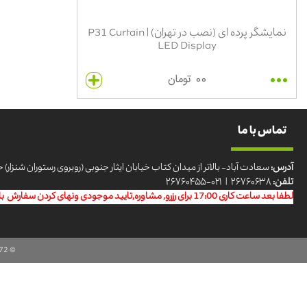
نمایشگر پرده ای (نصب در تهران) | P31 Curtain
LED Display
00 تومان
تماس با ما
آدرس:
سعادت آباد- بالاتر از میدان کتاب خیابان ایثار جنوبی (روبروی رستوران شنزار) خیابان س
تلفن:
۲۶۷۶۰۶۳۸ | ۰۲۱-۲۶۷۶۰۴۵۵
لطفا بعد ساعت کاری 17:00 برای رزرو, مشاوره,تایید موجودی ونهای کردن سفارش با شماره همراه: 09192181181 -09999901024تماس بگیرید
72®
© Copyright ©2026