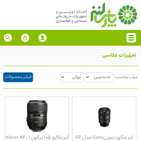
تجهیزات عکاسی
مرتب برحسب:
فیلتر محصولات
لنز ماکرو سونیSony مدل FE
لنز ماکرو ۱۰۵ نیکون | Nikon AF-