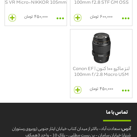
S VR Micro-NIKKOR 105mm
100mm f2.8 STF GM OSS
600,000 تومان
450,000 تومان
لنز ماکرو ۱۰۰ کنون | Canon EF
100mm f/2.8 Macro USM
450,000 تومان
تماس با ما
آدرس:
سعادت آباد- بالاتر از میدان کتاب خیابان ایثار جنوبی (روبروی رستوران
شنزار) خیابان سامان - بن بست مطلبی - پلاک 10 - واحد 3همکف