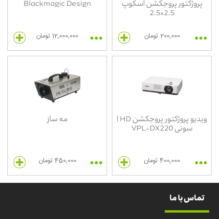
پروژکتور پروجکشن اسکوپ
Blackmagic Design
2.5×2.5
200,000 تومان
12,000,000 تومان
ویدیو پروژکتور پروجکشن HD |
مه ساز
سونی VPL-DX220
400,000 تومان
450,000 تومان
تماس با ما